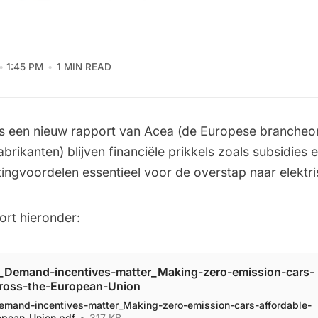
1:45 PM
1 MIN READ
s een nieuw rapport van Acea (de Europese brancheor
abrikanten) blijven financiële prikkels zoals subsidies 
tingvoordelen essentieel voor de overstap naar elektris
ort hieronder:
Demand-incentives-matter_Making-zero-emission-cars-
cross-the-European-Union
mand-incentives-matter_Making-zero-emission-cars-affordable-
opean-Union.pdf
317 KB