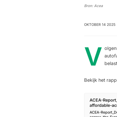
Bron: Acea
OKTOBER 14 2025
V
olgen
autof
belas
Bekijk het rapp
ACEA-Report_
affordable-a
ACEA-Report_De
across-the-Eur