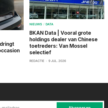
NIEUWS
DATA
/
BKAN Data | Vooral grote
holdings dealer van Chinese
dringt
toetreders: Van Mossel
 occasion
selectief
REDACTIE
9 JUL. 2026
Abonneren