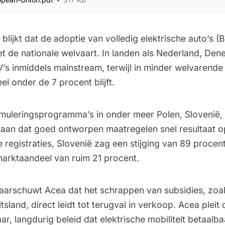
 blijkt dat de adoptie van volledig elektrische auto’s (
 de nationale welvaart. In landen als Nederland, De
V’s inmiddels mainstream, terwijl in minder welvarende
l onder de 7 procent blijft.
imuleringsprogramma’s in onder meer Polen, Slovenië,
 aan dat goed ontworpen maatregelen snel resultaat o
registraties, Slovenië zag een stijging van 89 procent
arktaandeel van ruim 21 procent.
waarschuwt Acea dat het schrappen van subsidies, zoal
itsland, direct leidt tot terugval in verkoop. Acea plei
r, langdurig beleid dat elektrische mobiliteit betaalb