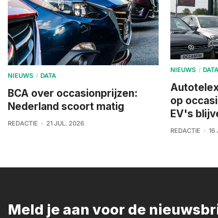
NIEUWS
DAT
/
NIEUWS
DATA
/
Autotelex
BCA over occasionprijzen:
op occas
Nederland scoort matig
EV's blijv
REDACTIE
21 JUL. 2026
REDACTIE
16
Meld je aan voor de nieuwsb