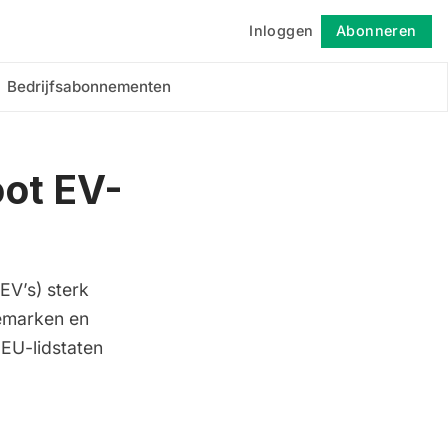
Inloggen
Abonneren
Volgen
Bedrijfsabonnementen
oot EV-
BEV’s) sterk
nemarken en
 EU-lidstaten