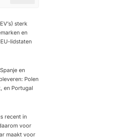
BEV’s) sterk
nemarken en
 EU-lidstaten
 Spanje en
pleveren: Polen
, en Portugal
s recent in
t daarom voor
aar maakt voor