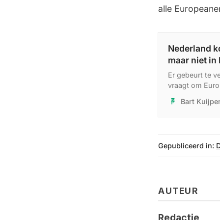
alle Europeanen
Nederland k
maar niet in
Er gebeurt te v
vraagt om Euro
marktordening.
Bart Kuijp
Gepubliceerd in:
D
AUTEUR
Redactie