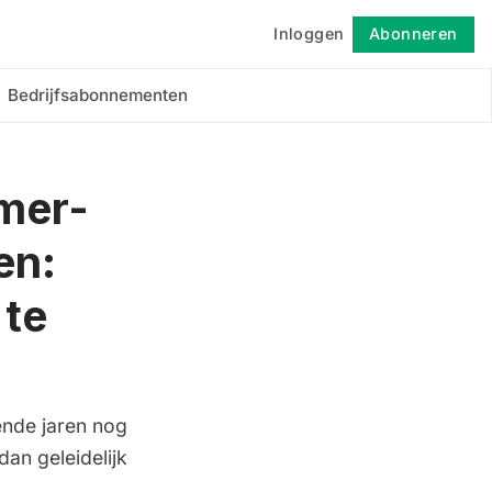
Inloggen
Abonneren
Volgen
Bedrijfsabonnementen
mer-
en:
 te
ende jaren nog
dan geleidelijk