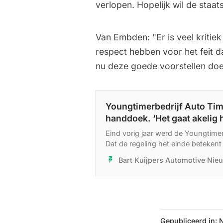
verlopen. Hopelijk wil de staa
Van Embden: "Er is veel kriti
respect hebben voor het feit da
nu deze goede voorstellen doe
Youngtimerbedrijf Auto Ti
handdoek. ‘Het gaat akelig 
Eind vorig jaar werd de Youngtime
Dat de regeling het einde beteken
bedrijven begint nu zichtbaar te w
Bart Kuijpers Automotive Nie
Gepubliceerd in: