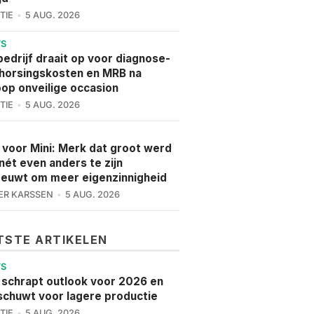
TIE
5 AUG. 2026
WS
edrijf draait op voor diagnose-
horsingskosten en MRB na
op onveilige occasion
TIE
5 AUG. 2026
E
 voor Mini: Merk dat groot werd
nét even anders te zijn
euwt om meer eigenzinnigheid
R KARSSEN
5 AUG. 2026
TSTE ARTIKELEN
WS
 schrapt outlook voor 2026 en
chuwt voor lagere productie
TIE
5 AUG. 2026