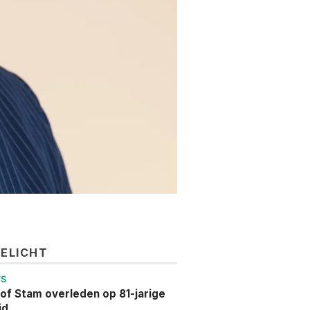
GELICHT
WS
of Stam overleden op 81-jarige
jd