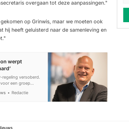
tssecretaris overgaan tot deze aanpassingen."
ek gekomen op Grinwis, maar we moeten ook
t hij heeft geluisterd naar de samenleving en
t."
mon werpt
hard’
r-regeling versoberd.
t voor een groep
orden.
uws
Redactie
Nieuws