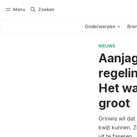
Menu
Zoeken
Inloggen
Abonneren
Onderwerpen
Bra
NIEUWS
Aanjag
regeli
Het wa
groot
Grinwis wil da
kwijt kunnen. Z
uit te faseren.