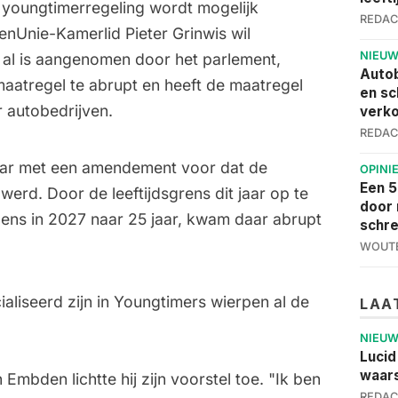
 youngtimerregeling wordt mogelijk
REDAC
enUnie-Kamerlid Pieter Grinwis wil
NIEU
 al is aangenomen door het parlement,
Autob
aatregel te abrupt en heeft de maatregel
en sc
 autobedrijven.
verko
REDAC
jaar met een amendement voor dat de
OPINI
Een 5
erd. Door de leeftijdsgrens dit jaar op te
door 
gens in 2027 naar 25 jaar, kwam daar abrupt
schre
WOUTE
ialiseerd zijn in Youngtimers wierpen al de
LAA
NIEU
Lucid
waars
mbden lichtte hij zijn voorstel toe. "Ik ben
REDAC