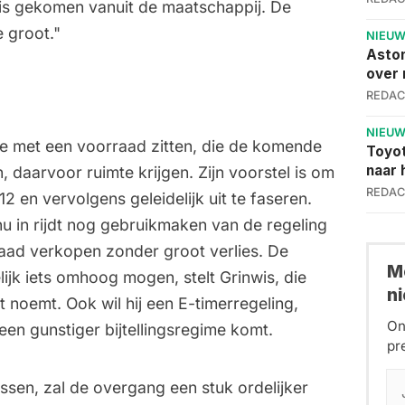
r is gekomen vanuit de maatschappij. De
e groot."
NIEU
Aston
over 
REDAC
NIEU
ie met een voorraad zitten, die de komende
Toyot
naar 
 daarvoor ruimte krijgen. Zijn voorstel is om
REDAC
2 en vervolgens geleidelijk uit te faseren.
u in rijdt nog gebruikmaken van de regeling
aad verkopen zonder groot verlies. De
Me
lijk iets omhoog mogen, stelt Grinwis, die
n
noemt. Ook wil hij een E-timerregeling,
On
een gunstiger bijtellingsregime komt.
pr
ssen, zal de overgang een stuk ordelijker