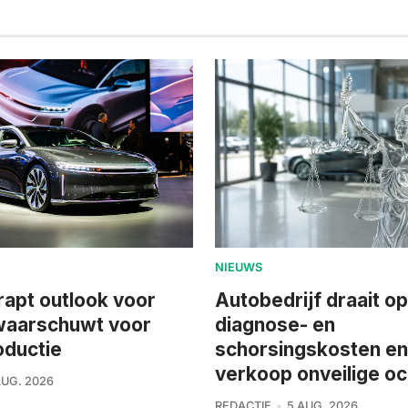
NIEUWS
rapt outlook voor
Autobedrijf draait o
waarschuwt voor
diagnose- en
oductie
schorsingskosten e
verkoop onveilige o
AUG. 2026
REDACTIE
5 AUG. 2026