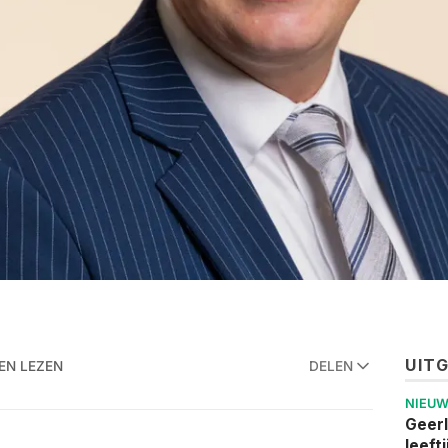
UIT
EN LEZEN
DELEN
NIEU
Geerl
leefti