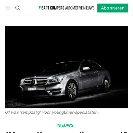
Abonneren
Volgen
Inloggen
Abonneren
Q1 was 'rampzalig' voor youngtimer-specialisten. 
NIEUWS