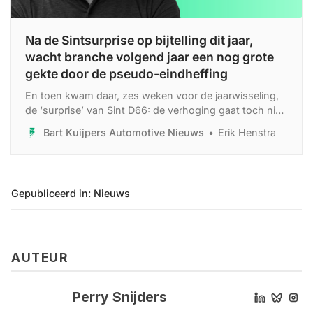
Na de Sintsurprise op bijtelling dit jaar,
wacht branche volgend jaar een nog grote
gekte door de pseudo-eindheffing
En toen kwam daar, zes weken voor de jaarwisseling,
de ‘surprise’ van Sint D66: de verhoging gaat toch niet
zo hard door. Geen forse stap, maar 1 procent erbij —
Bart Kuijpers Automotive Nieuws
Erik Henstra
volgend jaar 2 procent.
Gepubliceerd in:
Nieuws
AUTEUR
Perry Snijders