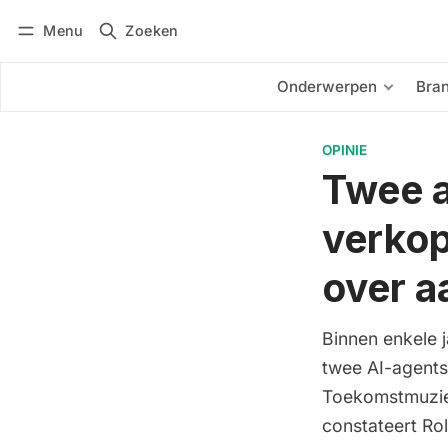
Menu
Zoeken
Inloggen
Abonneren
Onderwerpen
Bra
OPINIE
Twee a
verkop
over a
Binnen enkele 
twee AI-agents
Toekomstmuziek
constateert Ro