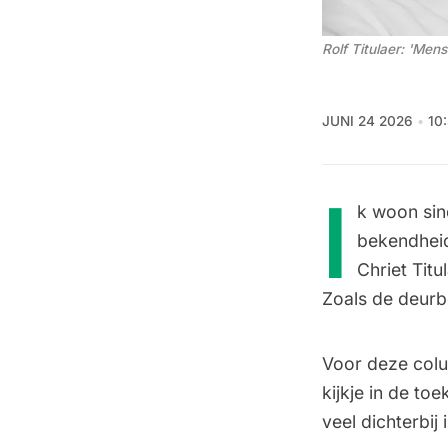
Rolf Titulaer: 'Me
JUNI 24 2026
10
I
k woon sin
bekendheid
Chriet Titu
Zoals de deurb
Voor deze colum
kijkje in de to
veel dichterbij