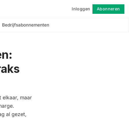
Inloggen
Abonneren
Volgen
Bedrijfsabonnementen
en:
raks
 elkaar, maar
marge.
g al gezet,