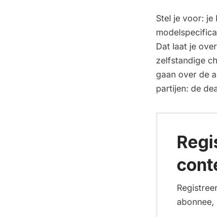
Stel je voor: j
modelspecificat
Dat laat je ove
zelfstandige c
gaan over de a
partijen: de de
Regi
cont
Registreer
abonnee, d