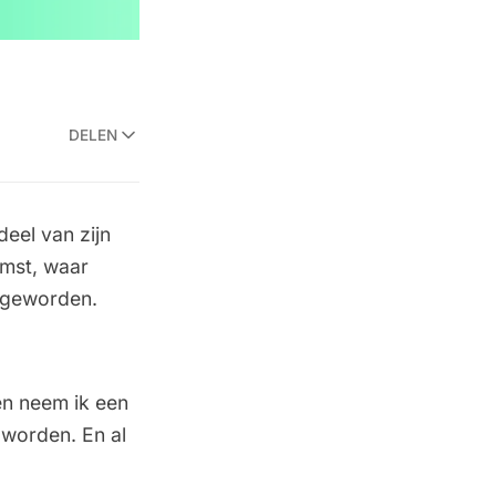
DELEN
eel van zijn
omst, waar
jn geworden.
en neem ik een
 worden. En al