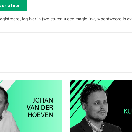
er u hier
registreerd,
log hier in
(we sturen u een magic link, wachtwoord is ov