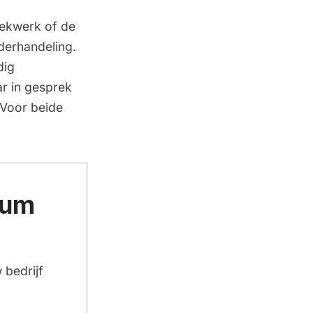
zoekwerk of de
nderhandeling.
dig
ar in gesprek
 Voor beide
ium
 bedrijf