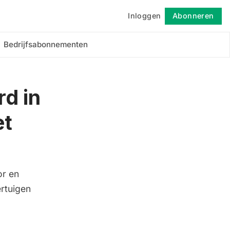
Inloggen
Abonneren
Volgen
Bedrijfsabonnementen
rd in
et
or en
ertuigen