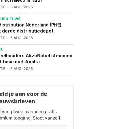
irst Haleco in Nuth
TIE
6 AUG. 2026
CHENIEUWS
istribution Nederland (PHE)
 derde distributiedepot
TIE
6 AUG. 2026
WS
eelhouders AkzoNobel stemmen
t fusie met Axalta
TIE
6 AUG. 2026
ld je aan voor de
ieuwsbrieven
tvang twee maanden gratis
emium toegang. Stopt vanzelf.