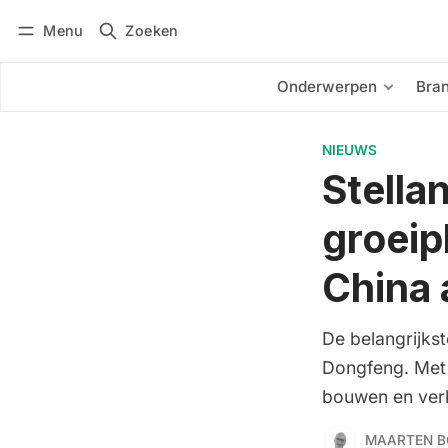
Menu
Zoeken
Inloggen
Abonneren
Onderwerpen
Bra
NIEUWS
Stellan
groeip
China
De belangrijks
Dongfeng. Met 
bouwen en ver
MAARTEN B