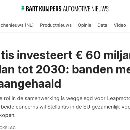
nchenieuws (NL)
Productnieuws
Opinie
Data
Video
tis investeert € 60 milja
lan tot 2030: banden m
 aangehaald
te rol in de samenwerking is weggelegd voor Leapmot
beide concerns wil Stellantis in de EU gezamenlijk vo
kopen.
OKSLAG