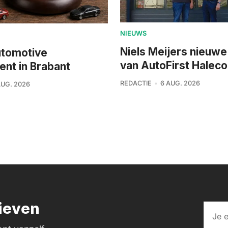
NIEUWS
Niels Meijers nieuwe
utomotive
van AutoFirst Haleco
ment in Brabant
REDACTIE
6 AUG. 2026
AUG. 2026
rieven