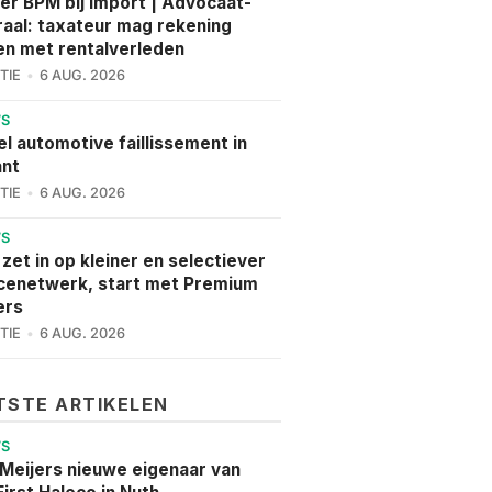
er BPM bij import | Advocaat-
aal: taxateur mag rekening
n met rentalverleden
TIE
6 AUG. 2026
WS
l automotive faillissement in
ant
TIE
6 AUG. 2026
WS
 zet in op kleiner en selectiever
cenetwerk, start met Premium
ers
TIE
6 AUG. 2026
TSTE ARTIKELEN
WS
 Meijers nieuwe eigenaar van