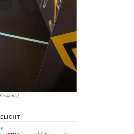
tellantis) 
GELICHT
WS