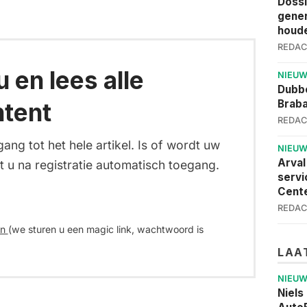
Dossi
gener
houde
REDAC
 en lees alle
NIEU
Dubbe
Brab
tent
REDAC
gang tot het hele artikel. Is of wordt uw
NIEU
Arval
t u na registratie automatisch toegang.
servi
Cent
REDAC
in
(we sturen u een magic link, wachtwoord is
LAA
NIEU
Niels