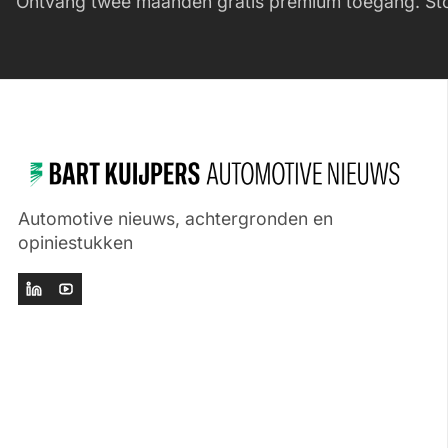
Ontvang twee maanden gratis premium toegang. Sto
Automotive nieuws, achtergronden en
opiniestukken