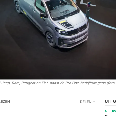
' Jeep, Ram, Peugeot en Fiat, naast de Pro One-bedrijfswagens (foto S
UIT
LEZEN
DELEN
NIEU