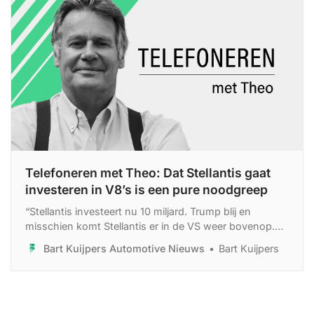
Telefoneren met Theo: Dat Stellantis gaat
investeren in V8’s is een pure noodgreep
“Stellantis investeert nu 10 miljard. Trump blij en
misschien komt Stellantis er in de VS weer bovenop.
Maar ik denk dat de omslag naar zero-emissie ook in
Bart Kuijpers Automotive Nieuws
Bart Kuijpers
de VS uiteindelijk niet tegen te houden is.”