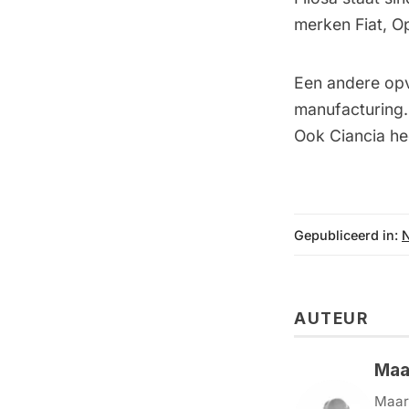
merken Fiat, O
Een andere opva
manufacturing.
Ook Ciancia he
Gepubliceerd in:
AUTEUR
Maa
Maart