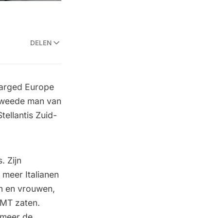
DELEN
nlarged Europe
 tweede man van
tellantis Zuid-
. Zijn
 meer Italianen
en en vrouwen,
 MT zaten.
r meer de