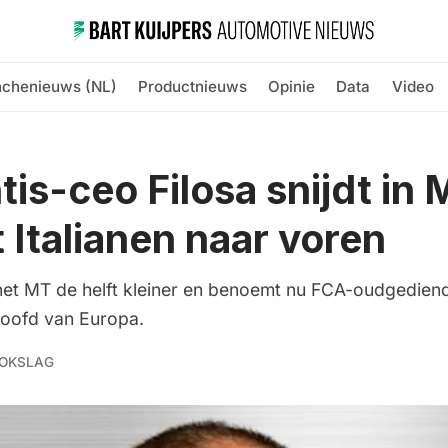
nchenieuws (NL)
Productnieuws
Opinie
Data
Video
ntis-ceo Filosa snijdt in
t Italianen naar voren
het MT de helft kleiner en benoemt nu FCA-oudgedie
hoofd van Europa.
OKSLAG