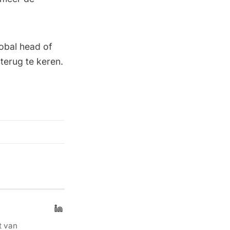
lobal head of
terug te keren.
t van