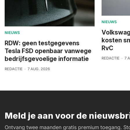
NIEUWS
Volkswage
NIEUWS
kosten sn
RDW: geen testgegevens
RvC
Tesla FSD openbaar vanwege
bedrijfsgevoelige informatie
REDACTIE
7 
REDACTIE
7 AUG. 2026
Meld je aan voor de nieuwsb
Ontvang twee maanden gratis premium toegang. Sto