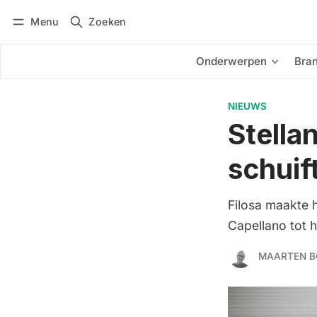
Menu
Zoeken
Inloggen
Abonneren
Onderwerpen
Bra
NIEUWS
Stella
schuif
Filosa maakte 
Capellano tot 
MAARTEN B