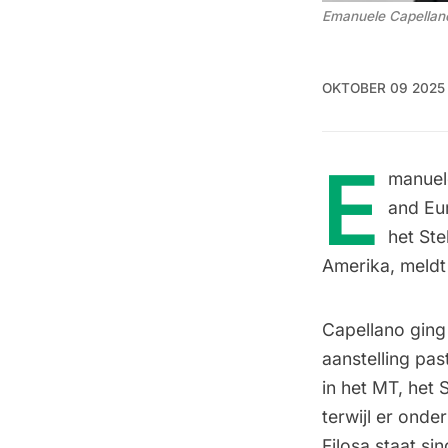
Emanuele Capellano 
OKTOBER 09 2025
E
manuele
and Eu
het Ste
Amerika, meldt
Capellano ging 
aanstelling pas
in het MT, het 
terwijl er ond
Filosa staat si