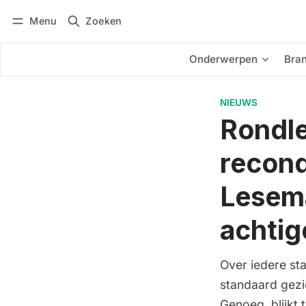
Menu
Zoeken
Inloggen
Abonneren
Onderwerpen
Bra
NIEUWS
Rondle
recond
Lesem
achtig
Over iedere st
standaard gezi
Genoeg, blijkt 