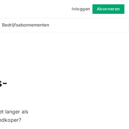
Inloggen
Abonneren
Volgen
Bedrijfsabonnementen
n
s-
t langer als
oedkoper?