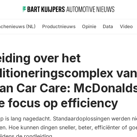
nchenieuws (NL)
Productnieuws
Opinie
Data
Video
iding over het
itioneringscomplex va
an Car Care: McDonald
e focus op efficiency
ap is lang nagedacht. Standaardoplossingen werden nie
en. Hoe kunnen dingen sneller, beter, efficiënter of g
tijdens de rondleiding.