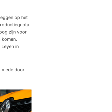
leggen op het
productiequota
oog zijn voor
n komen.
 Leyen in
n, mede door