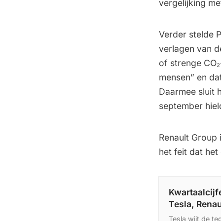
vergelijking me
Verder stelde 
verlagen van d
of strenge CO₂
mensen” en dat
Daarmee sluit h
september hiel
Renault Group 
het feit dat he
Kwartaalcijf
Tesla, Renau
Tesla wijt de t