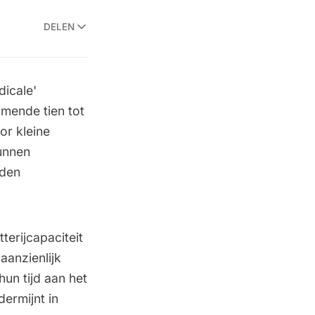
DELEN
dicale'
omende tien tot
or kleine
kunnen
lden
terijcapaciteit
aanzienlijk
un tijd aan het
ermijnt in