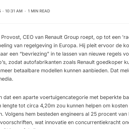
5
10:31 AM
1 MIN READ
 Provost, CEO van Renault Group roept, op tot een 'ra
eling van regelgeving in Europa. Hij pleit ervoor de k
n jaar een “bevriezing” in te lassen van nieuwe regels vo
to’s, zodat autofabrikanten zoals Renault goedkoper 
meer betaalbare modellen kunnen aanbieden. Dat me
media.
 dat een aparte voertuigen­categorie met beperkte bat
 lengte tot circa 4,20m zou kunnen helpen om kosten 
en. Volgens hem besteden engineers al 25 procent van h
voorschriften, wat innovatie en concurrentiekracht ond