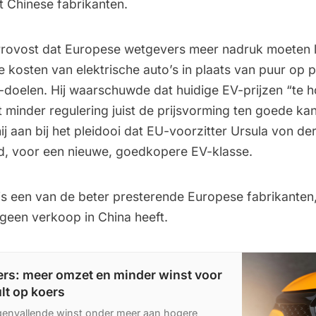
t Chinese fabrikanten.
Provost dat Europese wetgevers meer nadruk moeten 
e kosten van elektrische auto’s in plaats van puur op 
-doelen. Hij waarschuwde dat huidige EV-prijzen “te h
 minder regulering juist de prijsvorming ten goede ka
ij aan bij het pleidooi dat
EU-voorzitter Ursula von der
d, voor een nieuwe, goedkopere EV-klasse.
is een van de beter presterende Europese fabrikante
t geen verkoop in China heeft.
ers: meer omzet en minder winst voor
lt op koers
egenvallende winst onder meer aan hogere