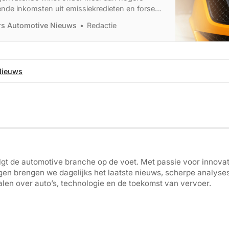
ende inkomsten uit emissiekredieten en forse
Renault houdt omzet en winst juist prima op
ers Automotive Nieuws
Redactie
Nieuws
gt de automotive branche op de voet. Met passie voor innovati
gen brengen we dagelijks het laatste nieuws, scherpe analyse
len over auto’s, technologie en de toekomst van vervoer.