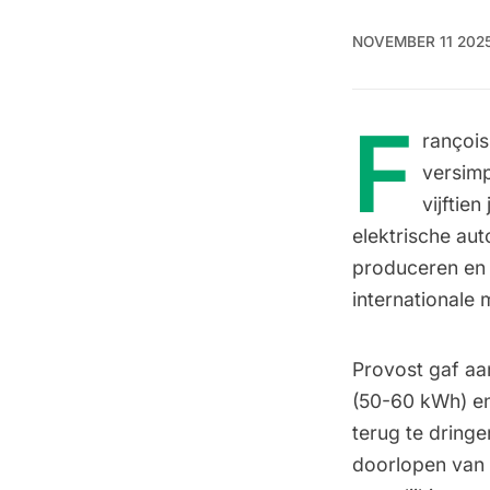
NOVEMBER 11 202
F
rançois
versimp
vijftie
elektrische au
produceren en 
internationale 
Provost gaf aan
(50-60 kWh) en
terug te dring
doorlopen van 