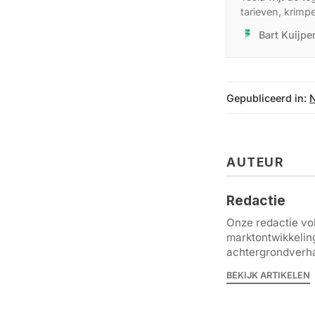
tarieven, krimp
investeringen. 
Bart Kuijp
peil.
Gepubliceerd in:
AUTEUR
Redactie
Onze redactie vol
marktontwikkelin
achtergrondverha
BEKIJK ARTIKELEN