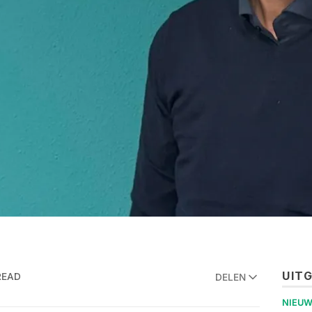
UIT
READ
DELEN
NIEU