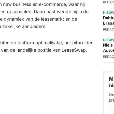
REDAC
n new business en e-commerce, waar hij
rmen opschaalde. Daarnaast werkte hij in de
NIEU
Dubbe
 de dynamiek van de leasemarkt en de
Brab
 zakelijke aanbieders.
REDAC
NIEU
ichten op platformoptimalisatie, het uitbreiden
Niels
 van de landelijke positie van LeaseSwap.
AutoF
REDAC
Me
n
On
pr