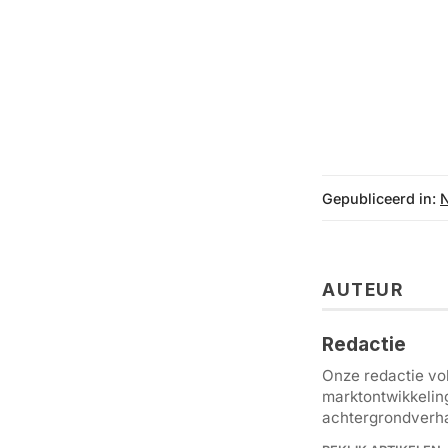
Gepubliceerd in:
AUTEUR
Redactie
Onze redactie vol
marktontwikkelin
achtergrondverha