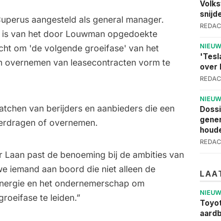
Volks
snijd
uperus aangesteld als general manager.
REDAC
 is van het door
Louwman opgedoekte
NIEU
acht om 'de volgende groeifase' van het
'Tesl
en overnemen van leasecontracten vorm te
over 
REDAC
NIEU
atchen van berijders en aanbieders die een
Dossi
gener
verdragen of overnemen.
houde
REDAC
r Laan past de benoeming bij de ambities van
 we iemand aan boord die niet alleen de
LAA
 energie en het ondernemerschap om
NIEU
oeifase te leiden.”
Toyot
aardb