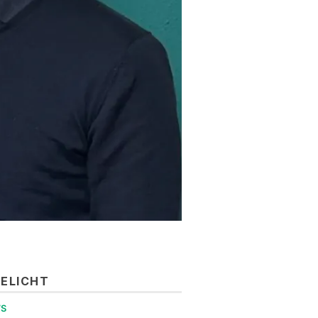
GELICHT
WS