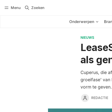
Menu
Zoeken
Inloggen
Abonneren
Onderwerpen
Bra
NIEUWS
LeaseS
als ge
Cuperus, die af
groeifase' van
vorm te geven.
REDACTIE