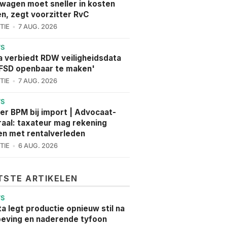
wagen moet sneller in kosten
en, zegt voorzitter RvC
TIE
7 AUG. 2026
WS
a verbiedt RDW veiligheidsdata
FSD openbaar te maken'
TIE
7 AUG. 2026
WS
er BPM bij import | Advocaat-
aal: taxateur mag rekening
n met rentalverleden
TIE
6 AUG. 2026
TSTE ARTIKELEN
WS
a legt productie opnieuw stil na
eving en naderende tyfoon