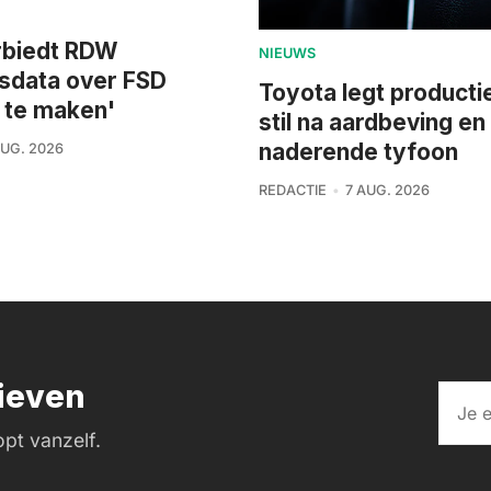
rbiedt RDW
NIEUWS
dsdata over FSD
Toyota legt product
 te maken'
stil na aardbeving en
naderende tyfoon
AUG. 2026
REDACTIE
7 AUG. 2026
rieven
pt vanzelf.