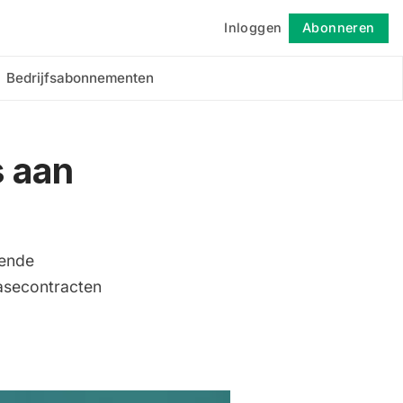
Inloggen
Abonneren
Volgen
Bedrijfsabonnementen
 aan
gende
asecontracten