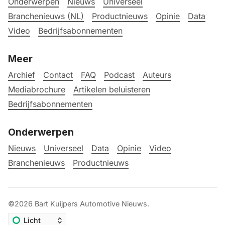
Onderwerpen
Nieuws
Universeel
Branchenieuws (NL)
Productnieuws
Opinie
Data
Video
Bedrijfsabonnementen
Meer
Archief
Contact
FAQ
Podcast
Auteurs
Mediabrochure
Artikelen beluisteren
Bedrijfsabonnementen
Onderwerpen
Nieuws
Universeel
Data
Opinie
Video
Branchenieuws
Productnieuws
©2026
Bart Kuijpers Automotive Nieuws
.