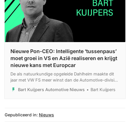
Nieuwe Pon-CEO: Intelligente ‘tussenpaus’
moet groei in VS en Azië realiseren en krijgt
nieuwe kans met Europcar
De als natuurkundige opgeleide Dahlheim maakte dit
jaar met VW FS meer winst dan de Automotive-divisie
(3,1 miljard om 2,2 miljard). Maar hij stond ook onder
Bart Kuijpers Automotive Nieuws
Bart Kuijpers
druk als gevolg van de Europcar-overname, waar Pon
in participeerde.
Gepubliceerd in:
Nieuws