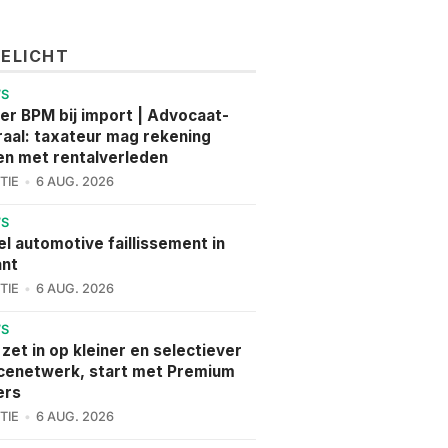
GELICHT
WS
er BPM bij import | Advocaat-
aal: taxateur mag rekening
n met rentalverleden
TIE
6 AUG. 2026
WS
l automotive faillissement in
ant
TIE
6 AUG. 2026
WS
 zet in op kleiner en selectiever
cenetwerk, start met Premium
ers
TIE
6 AUG. 2026