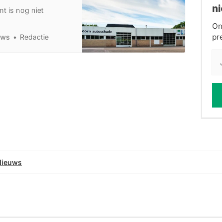
n
nt is nog niet
On
pr
uws
Redactie
Nieuws