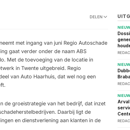
UIT
DELEN
NIEU
Dossi
gener
neemt met ingang van juni Regio Autoschade
houde
ging gaat verder onder de naam ABS
REDAC
o. Met de toevoeging van de locatie in
NIEU
twerk in Twente uitgebreid. Regio
Dubbe
eel van Auto Haarhuis, dat wel nog een
Brab
REDAC
ft.
NIEU
Arval
 de groeistrategie van het bedrijf, dat inzet
servi
chadeherstelbedrijven. Daarbij ligt de
Cent
ingen en dienstverlening aan klanten in de
REDAC