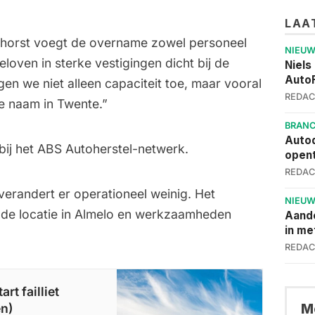
LAA
khorst voegt de overname zowel personeel
NIEU
eloven in sterke vestigingen dicht bij de
Niels
AutoF
n we niet alleen capaciteit toe, maar vooral
REDAC
e naam in Twente.”
BRAN
Autod
 bij het ABS Autoherstel-netwerk.
opent
REDAC
erandert er operationeel weinig. Het
NIEU
p de locatie in Almelo en werkzaamheden
Aand
in me
REDAC
rt failliet
Me
en)