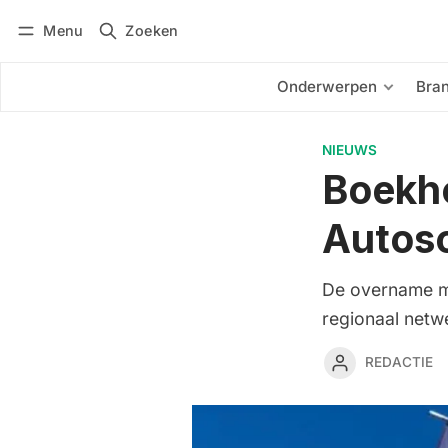
Menu
Zoeken
Inloggen
Abonneren
Onderwerpen
Bra
NIEUWS
Boekh
Autos
De overname maa
regionaal netw
REDACTIE