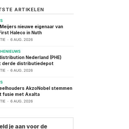
TSTE ARTIKELEN
WS
 Meijers nieuwe eigenaar van
irst Haleco in Nuth
TIE
6 AUG. 2026
CHENIEUWS
istribution Nederland (PHE)
 derde distributiedepot
TIE
6 AUG. 2026
WS
eelhouders AkzoNobel stemmen
t fusie met Axalta
TIE
6 AUG. 2026
ld je aan voor de