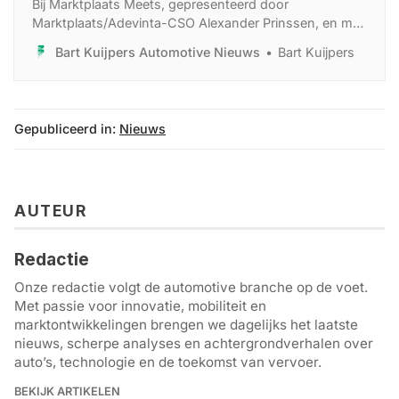
Bij Marktplaats Meets, gepresenteerd door
Marktplaats/Adevinta-CSO Alexander Prinssen, en met
als andere gasten Eddy Haesendonck (CEO Hedin
Bart Kuijpers Automotive Nieuws
Bart Kuijpers
Automotive Benelux) en Johan Claassen (MD Ford
Nederland), werd teruggeblikt op 2025 en
vooruitgekeken naar 2026.
Gepubliceerd in:
Nieuws
AUTEUR
Redactie
Onze redactie volgt de automotive branche op de voet.
Met passie voor innovatie, mobiliteit en
marktontwikkelingen brengen we dagelijks het laatste
nieuws, scherpe analyses en achtergrondverhalen over
auto’s, technologie en de toekomst van vervoer.
BEKIJK ARTIKELEN