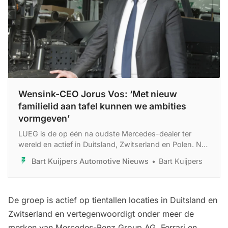
Wensink-CEO Jorus Vos: ‘Met nieuw
familielid aan tafel kunnen we ambities
vormgeven’
LUEG is de op één na oudste Mercedes-dealer ter
wereld en actief in Duitsland, Zwitserland en Polen. Net
als Wensink stopte ook LUEG met Stellantis. “Het DNA
Bart Kuijpers Automotive Nieuws
Bart Kuijpers
van LUEG sluit perfect aan op dat van Wensink. Zij
bieden ons een open weg naar groei in Duitsland.”
De groep is actief op tientallen locaties in Duitsland en
Zwitserland en vertegenwoordigt onder meer de
merken van Mercedes-Benz Group AG, Ferrari en