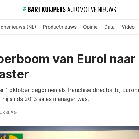
nchenieuws (NL)
Productnieuws
Opinie
Data
Video
oerboom van Eurol naar
aster
r 1 oktober begonnen als franchise director bij Eurom
r hij sinds 2013 sales manager was.
OKSLAG