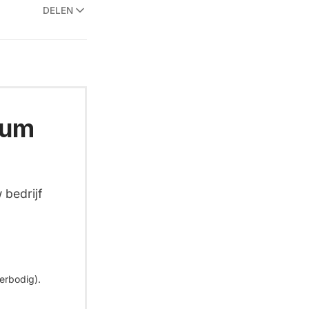
DELEN
ium
 bedrijf
erbodig).