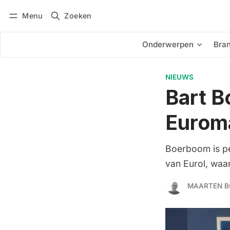
Menu
Zoeken
Inloggen
Abonneren
Onderwerpen
Bra
NIEUWS
Bart B
Eurom
Boerboom is pe
van Eurol, waa
MAARTEN B