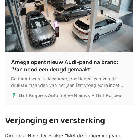
Amega opent nieuw Audi-pand na brand:
‘Van nood een deugd gemaakt’
De brand was in december, traditioneel een van de
drukste maanden van het jaar. Dat vroeg extra inzet.
“We hadden al veel commitment gevraagd, en nu
Bart Kuijpers Automotive Nieuws
Bart Kuijpers
moest er nóg een stap bij. Dat voelde niet altijd prettig,
maar samen hebben we het gedaan.”
Verjonging en versterking
Directeur Niels ter Brake: “Met de benoeming van