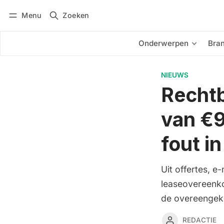
Menu
Zoeken
Inloggen
Abonneren
Onderwerpen
Bra
NIEUWS
Rechtb
van €9
fout i
Uit offertes, 
leaseovereenko
de overeengek
REDACTIE