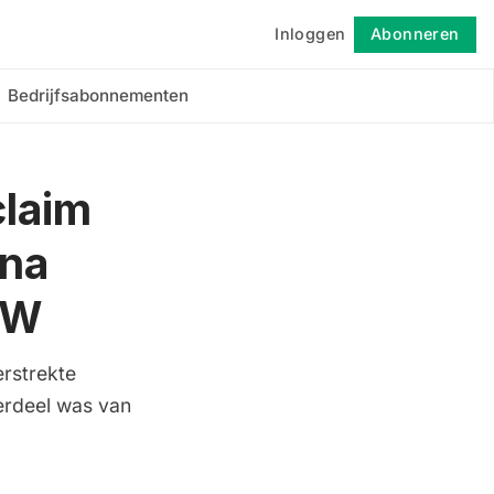
Inloggen
Abonneren
Volgen
Bedrijfsabonnementen
claim
 na
BMW
erstrekte
erdeel was van