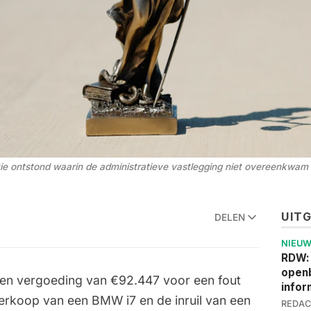
tie ontstond waarin de administratieve vastlegging niet overeenkwam 
UIT
DELEN
NIEU
RDW:
openb
geen vergoeding van €92.447 voor een fout
infor
verkoop van een BMW i7 en de inruil van een
REDAC