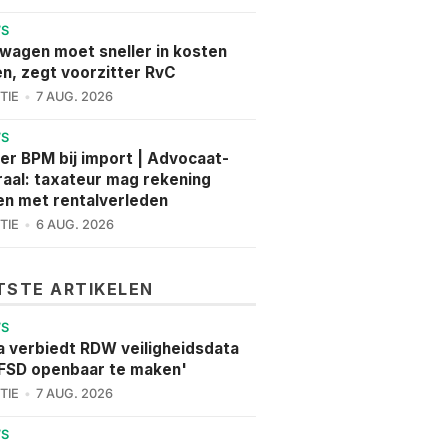
WS
wagen moet sneller in kosten
en, zegt voorzitter RvC
TIE
7 AUG. 2026
WS
er BPM bij import | Advocaat-
aal: taxateur mag rekening
n met rentalverleden
TIE
6 AUG. 2026
TSTE ARTIKELEN
WS
a verbiedt RDW veiligheidsdata
FSD openbaar te maken'
TIE
7 AUG. 2026
WS