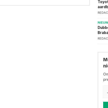
Toyot
aardb
REDAC
NIEU
Dubbe
Brab
REDAC
Me
n
On
pr