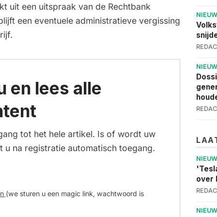
kt uit een uitspraak van de Rechtbank
NIEU
blijft een eventuele administratieve vergissing
Volks
ijf.
snijd
REDAC
NIEU
Dossi
 en lees alle
gener
houde
tent
REDAC
gang tot het hele artikel. Is of wordt uw
LAA
t u na registratie automatisch toegang.
NIEU
'Tesl
over 
REDAC
in
(we sturen u een magic link, wachtwoord is
NIEU