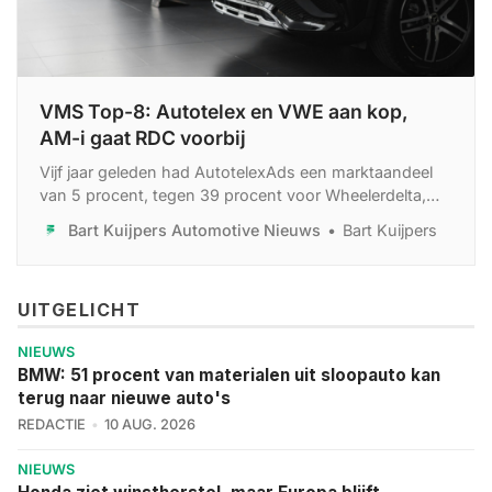
VMS Top-8: Autotelex en VWE aan kop,
AM-i gaat RDC voorbij
Vijf jaar geleden had AutotelexAds een marktaandeel
van 5 procent, tegen 39 procent voor Wheelerdelta,
dat toen onbetwist marktleider was. Inmiddels is
Bart Kuijpers Automotive Nieuws
Bart Kuijpers
Wheelerdelta ook voorbijgestreefd door
Advertentiemanager van VWE.
UITGELICHT
NIEUWS
BMW: 51 procent van materialen uit sloopauto kan
terug naar nieuwe auto's
REDACTIE
10 AUG. 2026
NIEUWS