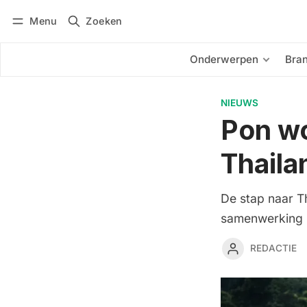
Menu
Zoeken
Inloggen
Abonneren
Onderwerpen
Bra
NIEUWS
Pon wo
Thaila
De stap naar Th
samenwerking m
REDACTIE