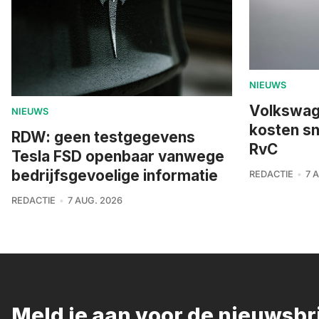
NIEUWS
Volkswage
NIEUWS
kosten sn
RDW: geen testgegevens
RvC
Tesla FSD openbaar vanwege
bedrijfsgevoelige informatie
REDACTIE
7 
REDACTIE
7 AUG. 2026
Meld je aan voor de nieuwsb