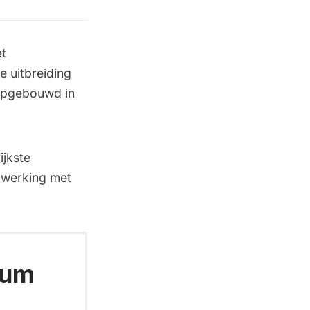
et
e uitbreiding
 opgebouwd in
ijkste
enwerking met
ium