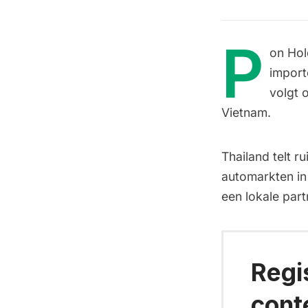
P
on Hold
import
volgt 
Vietnam.
Thailand telt r
automarkten in
een lokale part
Regi
cont