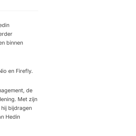
edin
verder
ten binnen
o en Firefly.
anagement, de
ening. Met zijn
hij bijdragen
an Hedin