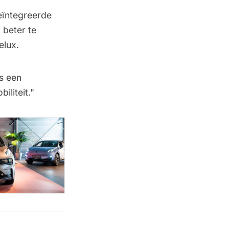
eïntegreerde
 beter te
elux.
is een
iliteit."