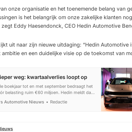
van onze organisatie en het toenemende belang van g
ssingen is het belangrijk om onze zakelijke klanten nog
zegt Eddy Haesendonck, CEO Hedin Automotive Ben
ijkt uit naar zijn nieuwe uitdaging: “Hedin Automotive 
 ambitie en een duidelijke visie op de toekomst van mob
ieper weg: kwartaalverlies loopt op
de boekjaar tot en met september bedraagt het
vóór belasting ruim €60 miljoen. Hedin meldt dat
r druk blijven staan. Kostenbesparingen
ers Automotive Nieuws
Redactie
ig op en de marktvraag is onzeker.
Nieuws