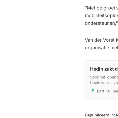
“Met de groei 
mobiliteitsoplo
ondersteunen,”
Van der Vorst k
organisatie met
Hedin zakt d
Voor het lopen
totale verlies 
de marges onde
Bart Kuijp
leveren te wein
Gepubliceerd in: