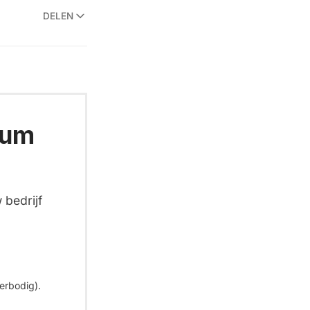
DELEN
ium
 bedrijf
erbodig).