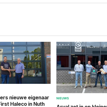
jers nieuwe eigenaar
NIEUWS
irst Haleco in Nuth
Arval zet in op kleine