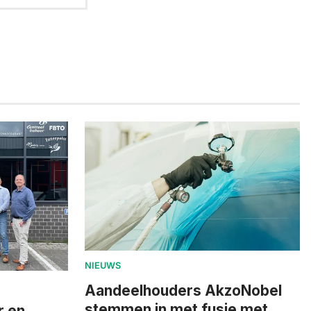
NIEUWS
Aandeelhouders AkzoNobel
stemmen in met fusie met
r en