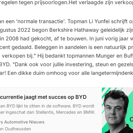
egelen tegen prijsoorlogen.Het verlaagde zijn
verkoo
 een 'normale transactie'. Topman Li Yunfei schrijft o
ugustus 2022 begon Berkshire Hathaway geleidelijk zijn
t in 2008 had gekocht, af te bouwen. In juni vorig jaar
ent gedaald. Beleggen in aandelen is een natuurlijk p
 verkopen bij." Hij bedankt topmannen Munger en Buff
YD. "Dank ook voor jullie investering, steun en gezel
aar! Een dikke duim omhoog voor alle langetermijndenk
currentie jaagt met succes op BYD
van BYD lijkt te zitten in de software. BYD wordt
ger ingeschat dan Stellantis, Mercedes en BMW.
ers Automotive Nieuws
van Oudheusden