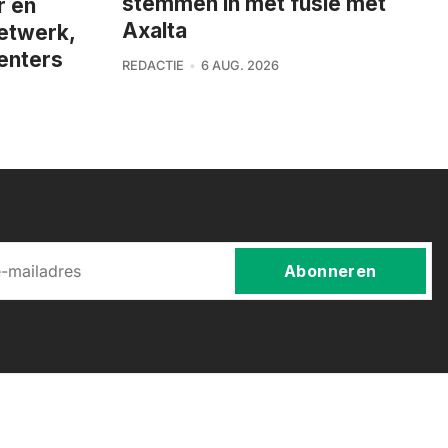
stemmen in met fusie met
r en
Axalta
netwerk,
enters
REDACTIE
6 AUG. 2026
Abonneren