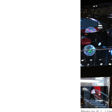
Photo by 
P. L.
 / 
Un