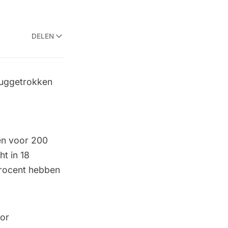
DELEN
eruggetrokken
en voor 200
t in 18
procent hebben
oor