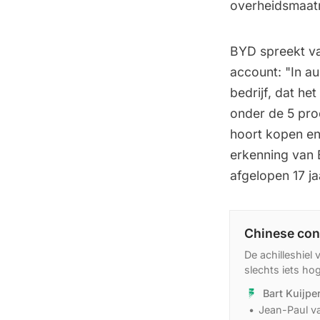
overheidsmaatr
BYD spreekt van
account: "In a
bedrijf, dat he
onder de 5 proc
hoort kopen en
erkenning van B
afgelopen 17 j
Chinese con
De achilleshiel 
slechts iets ho
Bart Kuijp
Jean-Paul 