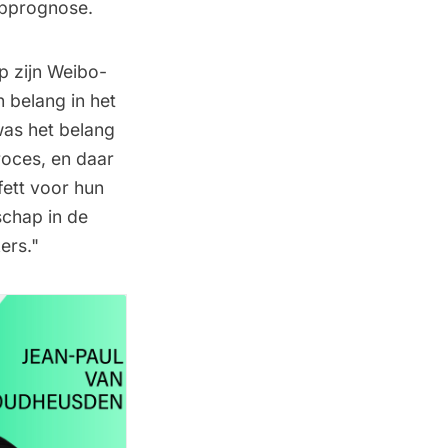
pprognose
.
p zijn Weibo-
 belang in het
 was het belang
roces, en daar
ett voor hun
schap in de
ers."