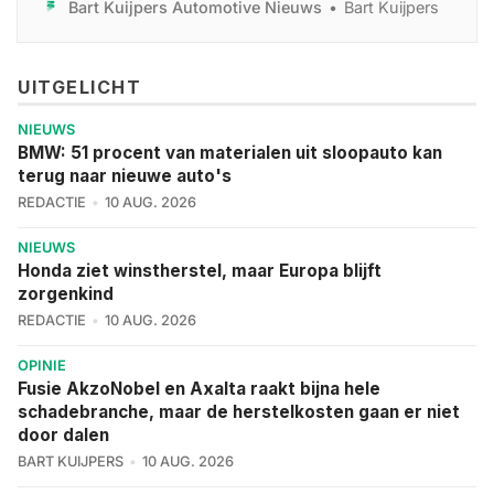
Bart Kuijpers Automotive Nieuws
Bart Kuijpers
directeur Peter Niesink over de redenen achter de
transactie en de plannen die Bovag heeft met RDC,
Autotrust en ViaBovag.
UITGELICHT
NIEUWS
BMW: 51 procent van materialen uit sloopauto kan
terug naar nieuwe auto's
REDACTIE
10 AUG. 2026
NIEUWS
Honda ziet winstherstel, maar Europa blijft
zorgenkind
REDACTIE
10 AUG. 2026
OPINIE
Fusie AkzoNobel en Axalta raakt bijna hele
schadebranche, maar de herstelkosten gaan er niet
door dalen
BART KUIJPERS
10 AUG. 2026