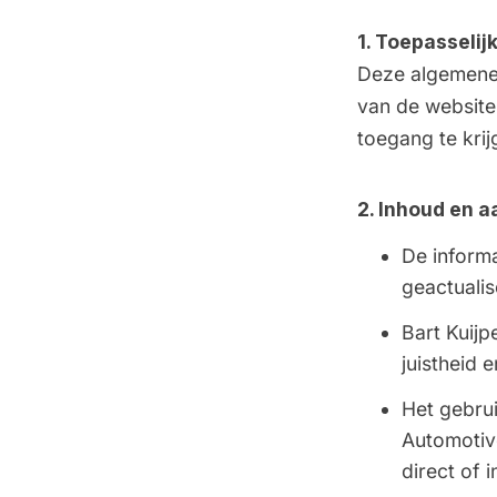
1. Toepasselij
Deze algemene 
van de website
toegang te kri
2. Inhoud en a
De inform
geactualis
Bart Kuijp
juistheid 
Het gebrui
Automotiv
direct of 