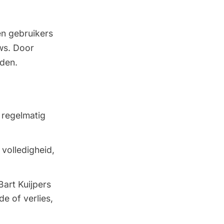
en gebruikers
ws. Door
rden.
 regelmatig
 volledigheid,
Bart Kuijpers
e of verlies,