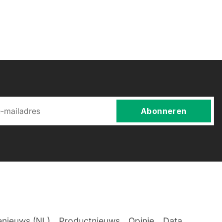
Abonneren
nieuws (NL)
Productnieuws
Opinie
Data