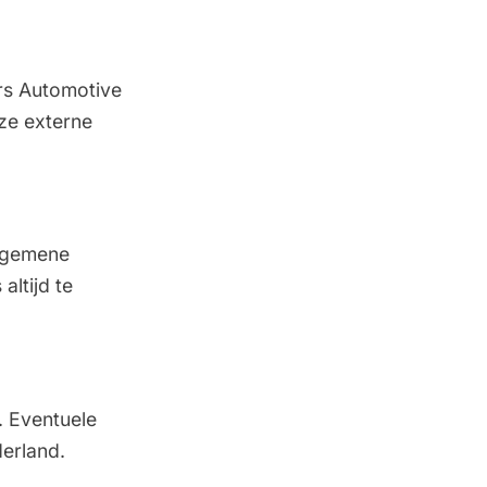
ers Automotive
eze externe
algemene
altijd te
. Eventuele
erland.