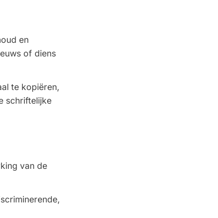
nhoud en
ieuws of diens
al te kopiëren,
schriftelijke
rking van de
iscriminerende,