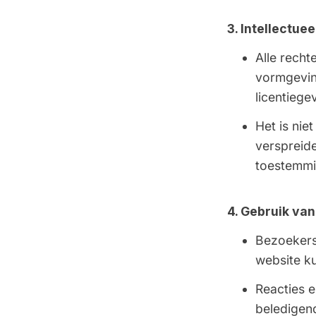
3. Intellectue
Alle recht
vormgeving
licentiege
Het is nie
verspreide
toestemmi
4. Gebruik van
Bezoekers
website k
Reacties 
beledigen