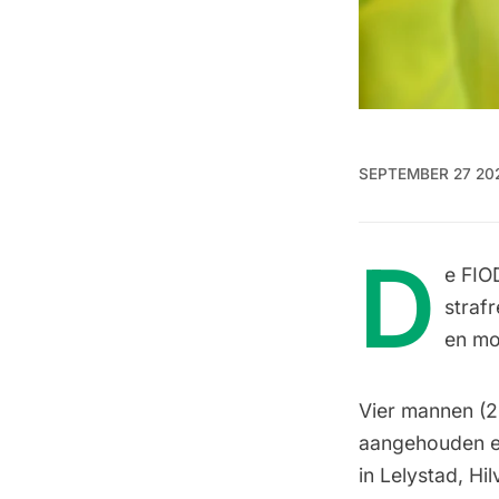
SEPTEMBER 27 20
D
e FIO
straf
en mo
Vier mannen (2
aangehouden e
in Lelystad, H