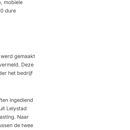
e, mobiele
20 dure
k werd gemaakt
 vermeld. Deze
r het bedrijf
ften ingediend
it Lelystad
asting. Naar
tussen de twee