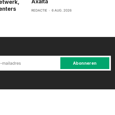
Axalta
netwerk,
enters
REDACTIE
6 AUG. 2026
Abonneren