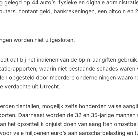
ag gelegd op 44 auto’s, fysieke en digitale administrati
puters, contant geld, bankrekeningen, een bitcoin en 
gen worden niet uitgesloten.
dt dat bij het indienen van de bpm-aangiften gebrui
axatierapporten, waarin niet bestaande schades waren
den opgesteld door meerdere ondernemingen waaronde
e verdachte uit Utrecht.
rden tientallen, mogelijk zelfs honderden valse aangi
porten. Daarnaast worden de 32 en 35-jarige mannen u
an het opzettelijk onjuist doen van aangiften omzetbel
 voor vele miljoenen euro’s aan aanschafbelasting en 