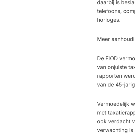
daarbij is besl
telefoons, com
horloges.
Meer aanhoudin
De FIOD vermoe
van onjuiste t
rapporten wer
van de 45-jarig
Vermoedelijk we
met taxatierap
ook verdacht v
verwachting is